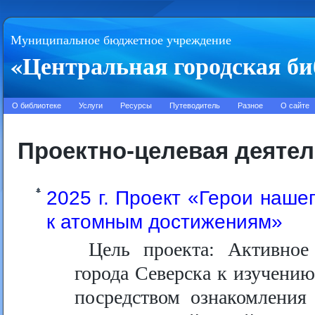
Муниципальное бюджетное учреждение
«Центральная городская би
О библиотеке
Услуги
Ресурсы
Путеводитель
Разное
О сайте
Проектно-целевая деятел
2025 г. Проект «Герои наше
к атомным достижениям»
Цель проекта: Активное
города Северска к изучению
посредством ознакомления