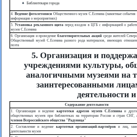
Библиотекари города
4.
Ведение фотолетописи
Общественного музея С.Есенина (памятные события в
информация о мероприятиях)
5.
Установка рекламного щита
перед входом в ЦГБ с информацией о работ
музея С.Есенина
6. Организация и проведение
благотворительных акций
среди жителей Северс
Общественный музей С.Есенина разного рода материалов, имеющих отношен
поэта
5. Организация и поддержа
учреждениями культуры, об
аналогичными музеями на т
заинтересованными лицам
деятельности и
Содержание деятельности
1. Организация и ведение
картотеки адресов музеев С.Есенина
и други
общественных музеев при библиотеках на территории России и стран СНГ,
членов Всероссийского общества "Радуница"
2. Составление и ведение
картотеки организаций-партнёров
и лиц, заин
деятельности музея