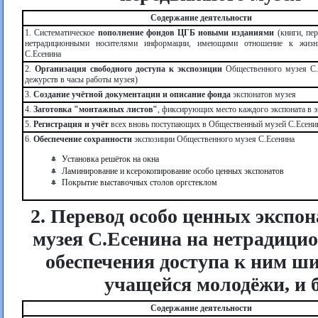
Содержание деятельности
1. Систематическое
пополнение фондов ЦГБ новыми изданиями
(книги, пер
нетрадиционными носителями информации, имеющими отношение к жизн
С.Есенина
2.
Организация свободного доступа к экспозиции
Общественного музея С.
дежурств в часы работы музея)
3.
Создание учётной документации и описание фонда
экспонатов музея
4.
Заготовка "монтажных листов"
, фиксирующих место каждого экспоната в 
5.
Регистрация и учёт
всех вновь поступающих в Общественный музей С.Есени
6.
Обеспечение сохранности
экспозиции Общественного музея С.Есенина
Установка решёток на окна
Ламинирование и ксерокопирование особо ценных экспонатов
Покрытие выставочных столов оргстеклом
2. Перевод особо ценных экспо
музея С.Есенина на нетрадици
обеспечения доступа к ним ши
учащейся молодёжи, и 
Содержание деятельности