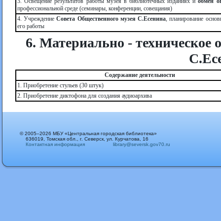
3. Освещение результатов работы музея в библиотечных изданиях и
обмен о
профессиональной среде (семинары, конференции, совещания)
4. Учреждение
Совета Общественного музея С.Есенина
, планирование осно
его работы
6. Материально - техническое
С.Ес
Содержание деятельности
1. Приобретение стульев (30 штук)
2. Приобретение диктофона для создания аудиоархива
© 2005–2026 МБУ «Центральная городская библиотека»
636019, Томская обл., г. Северск, ул. Курчатова, 16
Контактная информация
library@seversk.gov70.ru