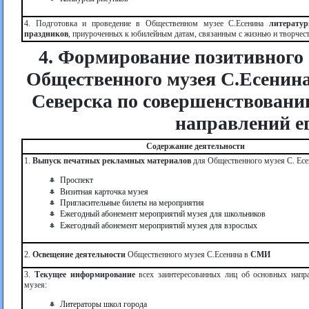
4. Подготовка и проведение в Общественном музее С.Есенина
литерату
праздников
, приуроченных к юбилейным датам, связанным с жизнью и творчест
4. Формирование позитивного 
Общественного музея С.Есенина
Северска по совершенствовани
направлений ег
Содержание деятельности
1.
Выпуск печатных рекламных материалов
для Общественного музея С. Есе
Проспект
Визитная карточка музея
Пригласительные билеты на мероприятия
Ежегодный абонемент мероприятий музея для школьников
Ежегодный абонемент мероприятий музея для взрослых
2.
Освещение деятельности
Общественного музея С.Есенина в
СМИ
3.
Текущее информирование
всех заинтересованных лиц об основных напр
музея:
Литераторы школ города