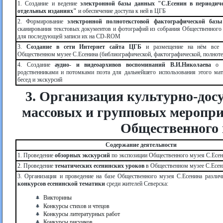
1. Создание и ведение
электронной базы данных "С.Есенин в периодич
отдельных изданиях"
и обеспечение доступа к ней в ЦГБ
2. Формирование
электронной полнотекстовой фактографической баз
сканирования текстовых документов и фотографий из собрания Общественного
для последующей записи их на CD-ROM
3.
Создание в сети Интернет сайта ЦГБ
и размещение на нём все 
Общественном музее С.Есенина (библиографической, фактографической, полноте
4. Создание
аудио- и видеоархивов воспоминаний В.И.Николаева
о е
родственниками и потомками поэта для дальнейшего использования этого мат
бесед и экскурсий
3. Организация культурно-досу
массовых и групповых мероприя
Общественного 
Содержание деятельности
1. Проведение
обзорных экскурсий
по экспозиции Общественного музея С.Есен
2. Проведение
тематических есенинских уроков
в Общественном музее С.Есен
3. Организация и проведение на базе Общественного музея С.Есенина разли
конкурсов есенинской тематики
среди жителей Северска:
Викторины
Конкурсы стихов и чтецов
Конкурсы литературных работ
Конкурсы рисунков