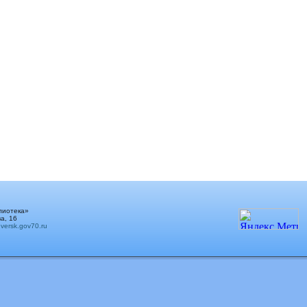
лиотека»
а, 16
ersk.gov70.ru