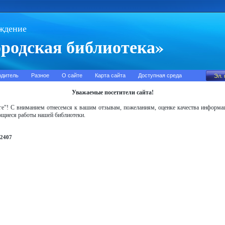
ждение
родская библиотека»
одитель
Разное
О сайте
Карта сайта
Доступная среда
Уважаемые посетители сайта!
иге"! С вниманием отнесемся к вашим отзывам, пожеланиям, оценке качества информац
ающиеся работы нашей библиотеки.
2407