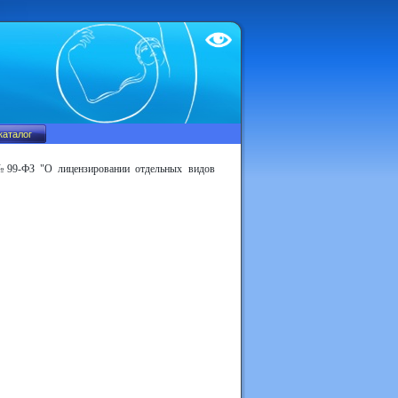
Test
1 №99-ФЗ "О лицензировании отдельных видов