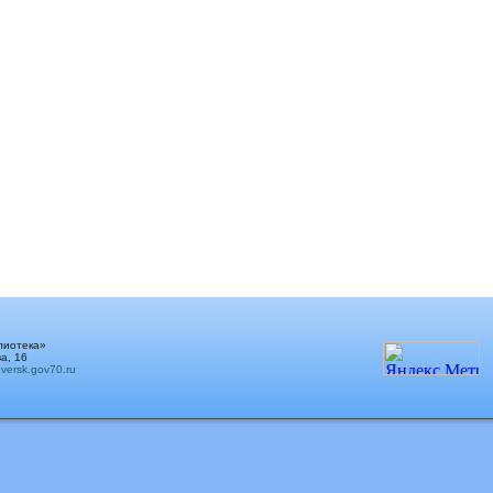
лиотека»
а, 16
ersk.gov70.ru