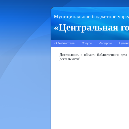
Муниципальное бюджетное учре
«Центральная го
О библиотеке
Услуги
Ресурсы
Путев
Деятельность в области библиотечного дела
деятельности"