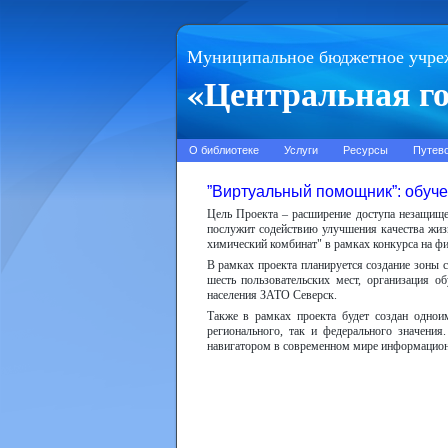
Муниципальное бюджетное учре
«Центральная го
О библиотеке
Услуги
Ресурсы
Путев
”Виртуальный помощник”: обуч
Цель Проекта – расширение доступа незащище
послужит содействию улучшения качества жи
химический комбинат" в рамках конкурса на фи
В рамках проекта планируется создание зоны 
шесть пользовательских мест, организация
населения ЗАТО Северск.
Также в рамках проекта будет создан однои
регионального, так и федерального значени
навигатором в современном мире информацион