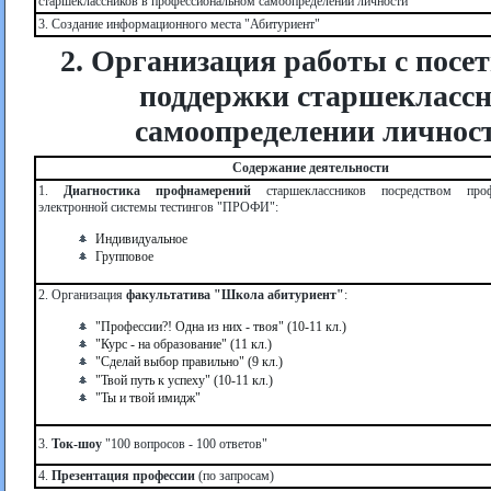
старшеклассников в профессиональном самоопределении личности
3. Создание информационного места "Абитуриент"
2. Организация работы с пос
поддержки старшеклассн
самоопределении личност
Содержание деятельности
1.
Диагностика профнамерений
старшеклассников посредством проф
электронной системы тестингов "ПРОФИ":
Индивидуальное
Групповое
2. Организация
факультатива "Школа абитуриент"
:
"Профессии?! Одна из них - твоя" (10-11 кл.)
"Курс - на образование" (11 кл.)
"Сделай выбор правильно" (9 кл.)
"Твой путь к успеху" (10-11 кл.)
"Ты и твой имидж"
3.
Ток-шоу
"100 вопросов - 100 ответов"
4.
Презентация профессии
(по запросам)