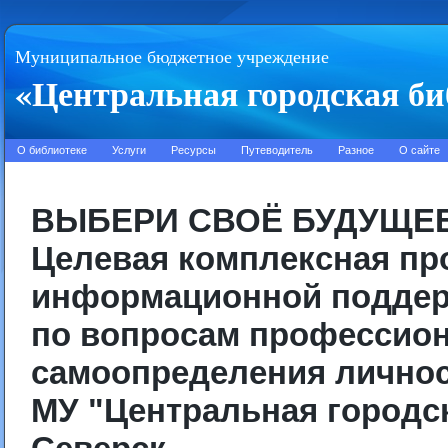
Муниципальное бюджетное учреждение
«Центральная городская би
О библиотеке
Услуги
Ресурсы
Путеводитель
Разное
О сайте
ВЫБЕРИ СВОЁ БУДУЩЕ
Целевая комплексная пр
информационной поддер
по вопросам профессио
самоопределения лично
МУ "Центральная городс