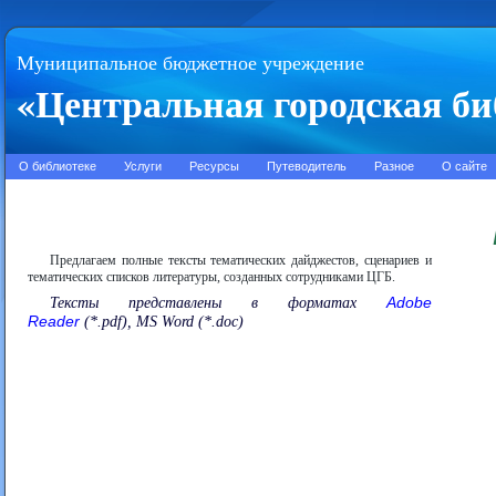
Муниципальное бюджетное учреждение
«Центральная городская би
О библиотеке
Услуги
Ресурсы
Путеводитель
Разное
О сайте
Предлагаем полные тексты тематических дайджестов, сценариев и
тематических списков литературы, созданных сотрудниками ЦГБ.
Adobe
Тексты представлены в форматах
Reader
(*.pdf), MS Word (*.doc)