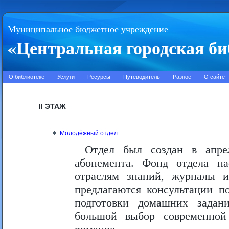
Муниципальное бюджетное учреждение
«Центральная городская би
О библиотеке
Услуги
Ресурсы
Путеводитель
Разное
О сайте
II ЭТАЖ
Молодёжный отдел
Отдел был создан в апре
абонемента. Фонд отдела н
отраслям знаний, журналы 
предлагаются консультации п
подготовки домашних задан
большой выбор современной