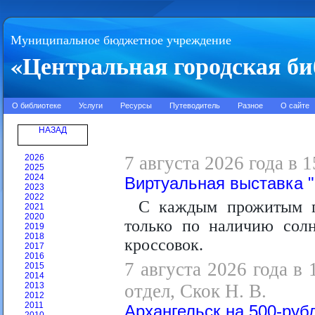
Муниципальное бюджетное учреждение
«Центральная городская би
О библиотеке
Услуги
Ресурсы
Путеводитель
Разное
О сайте
НАЗАД
2026
7 августа 2026 года в 
2025
2024
Виртуальная выставка 
2023
2022
С каждым прожитым го
2021
2020
только по наличию солн
2019
2018
кроссовок.
2017
2016
7 августа 2026 года в
2015
2014
2013
отдел, Скок Н. В.
2012
2011
Архангельск на 500-руб