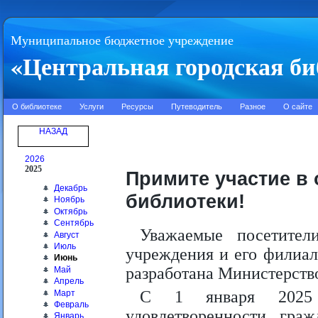
Муниципальное бюджетное учреждение
«Центральная городская би
О библиотеке
Услуги
Ресурсы
Путеводитель
Разное
О сайте
НАЗАД
2026
2025
Примите участие в 
Декабрь
библиотеки!
Ноябрь
Октябрь
Сентябрь
Уважаемые посетител
Август
Июль
учреждения и его филиало
Июнь
разработана Министерств
Май
Апрель
С 1 января 2025 г
Март
Февраль
удовлетворенности гра
Январь